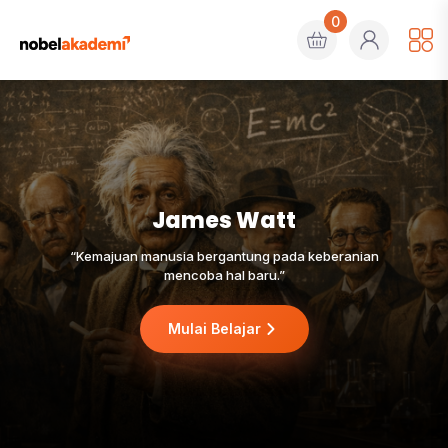
0
James Watt
Alan Kay
Cara terbaik untuk memprediksi masa depan adalah
“Kemajuan manusia bergantung pada keberanian
dengan menciptakannya.
mencoba hal baru.”
Lihat Alur Belajar
Mulai Belajar