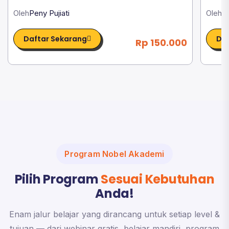
Ambassador OPPO
Oleh
Peny Pujiati
Oleh
Ma
Daftar Sekarang
Daf
Rp 150.000
Program Nobel Akademi
Pilih Program
Sesuai Kebutuhan
Anda!
Enam jalur belajar yang dirancang untuk setiap level &
tujuan — dari webinar gratis, belajar mandiri, program